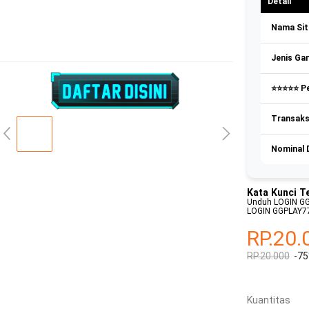
Detail
Nama Sit
Jenis Ga
⭐⭐⭐⭐⭐ Pe
Transaks
Nominal 
Kata Kunci T
Unduh LOGIN GGP
LOGIN GGPLAY77 
RP.20.
RP.20.000
-75
Kuantitas